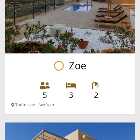
Zoe
5
3
2
Τριόπετρα - Ακούμια