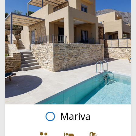
Mariva